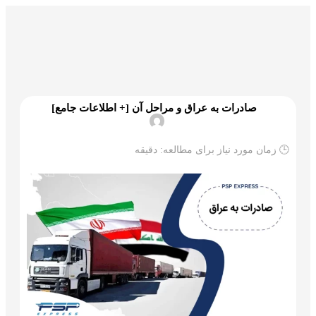
گمرک و ترخیص
تجارت و بازرگانی
علم و تکنولوژی
صادرات به عراق و مراحل آن [+ اطلاعات جامع]
🕒 زمان مورد نیاز برای مطالعه:
دقیقه