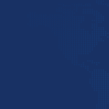
6
حمل‌ونقل بین‌المللی (هوایی، زم
7
صادرات و واردات بدون کارت ب
8
محتوای لیست
9
ارسال اسناد و مدارک
10
انبارداری مدرن
11
تحویل رایگان مرسوله در شهره