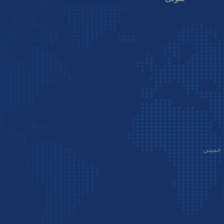
پی اس پی اکسپرس به عنوان یک شرکت بین‌المللی
، ترکیه و امارات نمایندگی فعال دارد و در
 و کرج نیز مشغول به کار است. همچنین می‌توان
گفت PSP با داشتن بیش از 250 نفر کارمند، از جمله شرکت‌هایی
 خمینی
مداری حرف اول را در آن می‌زند و کسب رضایت
نش در تمامی جنبه‌ها در اولویت قرار دارد.
س پی با برندهای معتبری همچون: ایران خودرو،
 هپکو، بهمن دیزل، صنایع پلاستیک مادایران، مدیران