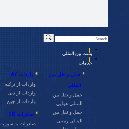
لینک‌های مفید
;
صفحه اصلی
وبلاگ
لمللی PSP، از سال 2011 میلادی
پست بین المللی
ارتباط با ما
ل در
درباره ما
خدمات
ی به
فرم ثبت شکایت
حمل و نقل بین
واردات کالا
عتی،
پرتال شرکت پی اس پی
واردات از ترکیه
المللی
ایی،
واردات از دبی
حمل و نقل بین
، یکی از سرویس
واردات از چین
المللی هوایی
ر در
حمل و نقل بین
صادرات کالا
رخیص
المللی زمینی
صادرات به سوریه
نجام