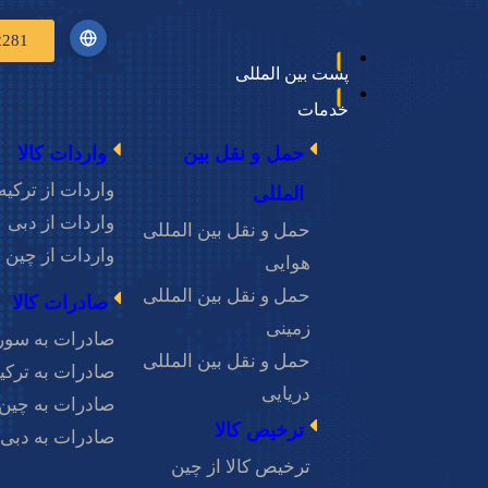
2281
پست بین المللی
خدمات
حمل و نقل بین
واردات کالا
واردات از ترکیه
المللی
واردات از دبی
درباره ما
حمل و نقل بین المللی
واردات از چین
هوایی
حمل و نقل بین المللی
صادرات کالا
زمینی
pspex (پروازبران سپهر پارسا) به عنوان یکی از مجموعه‌‌های روبه‌رشد
صادرات به سور
حمل و نقل بین المللی
گ میثاق صدرا، بیش از ده سال (از سال 2011 میلادی) است که در صنعت لجستیک فعالیت می‌کند و
صادرات به ترکی
دریایی
 تولیدی، صنعتی و سازمان‌ها ارائه می‌دهد.
صادرات به چین
ترخیص کالا
صادرات به دبی
 جهانی و به عنوان یکی از سرویس‌دهندگان پیشرو در
ترخیص کالا از چین