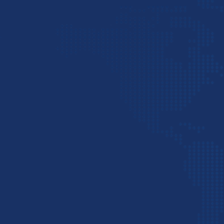
به صورت کلی می‌توان گفت، پی اس پی اکسپرس در 
حرفه‌ای فعالیت می‌کند:
1
پست سریع بین‌المللی
2
رهگیری مرسوله پستی
3
خدمات Door to Door
4
خدمات پس کرایه
5
ترخیص کالا از گمرک