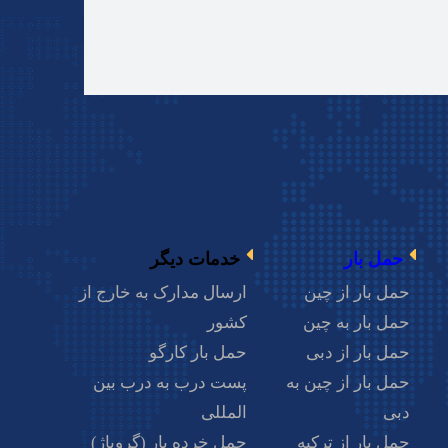
مسیریابی با بلد
ما کجا هستیم
حمل بار
خدمات دیگر
حمل بار از چین
ارسال مدارک به خارج از
حمل بار به چین
کشور
حمل بار از دبی
حمل بار کارگو
حمل بار از چین به
پست درب به درب بین
دبی
المللی
تلفن : 02142281
حمل بار از ترکیه
حمل خرده بار (گروپاژ)
تلفن : 900 200 91 -021