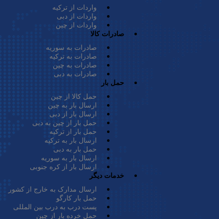
و هزینه از میان دو روش حمل دریایی و هوایی یکی را انتخاب کنید و ب
واردات از ترکیه
واردات از دبی
واردات از چین
صادرات کالا
و امن‌ترین شکل ممکن به مقصد می‌رسد اما اگر کالای صادراتی‌تان حجم و 
صادرات به سوریه
صادرات به ترکیه
صادرات به چین
صادرات به دبی
ری خدمات
حمل بار به دبی
حمل بار
حمل کالا از چین
ارسال بار به چین
ارسال بار از دبی
حمل بار از چین به دبی
حمل بار از ترکیه
رکی را انجام دهید تا بتوانید
ترخیص کالا از گمرک دبی
را داشته باشید.
ارسال بار به ترکیه
حمل بار به دبی
ن باید کالا اظهار گردد و کوتاژ صادراتی دریافت شود.
ارسال بار به سوریه
ارسال بار از کره جنوبی
خدمات دیگر
س درب خروج تاییدیه نهایی را صادر می‌نماید تا لیبل بار بر روی کال
ارسال مدارک به خارج از کشور
 ورود برخی از کالاها به کشور امارات ممنوع است، بنابراین توصیه می
حمل بار کارگو
پست درب به درب بین المللی
حمل خرده بار از چین