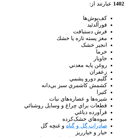
1402
عبارتند از:
کف‌پوش‌ها
فورآلدئيد
فرش دستبافت
مغز پسته تازه يا خشك
انجیر خشک
خرما
خاویار
روغن پايه معدني
زعفران
گليم دورو پشمي
کشمش کاشمري سبز بي‌دانه
کتیرا
شيره‌ها و عصاره‌هاي نبات
قطعات براي چراغ و وسايل روشنائي
فرآورده دباغي
ميوه‌هاي خشک‌کرده
صادرات گل و گیاه
و غنچه گل
خيار و خيارريز