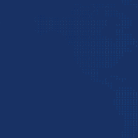
ترخیص از هند است. برای کسب اطلاعات بیشتر و استعلام ق
شماره
02142281
تماس بگیرید
.
روش‌های حمل بار از هند
به طور کلی، دو روش اصلی برای حمل بار از 