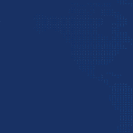
اخیر، با توجه به سیاست‌های خاص بین‌المللی و نیازهای متق
و
حمل بار از هند
به ایران اهمیت ویژه‌ای یافته است. این کش
کالاهای صنعتی، کشاورزی، دارویی، نساجی و مواد اولیه،
گسترده‌ای را برای واردکنندگان ایرانی فراهم می‌کند. از بر
ادویه‌جات، مواد شیمیایی، و قطعات صنعتی، طیف وسیعی
می‌توانند نیازهای بازار داخلی ایران را پوشش دهند.
واردات از هند نیز معمولا به صورت
حمل دریایی از هند
انجا
که می‌توان باوجود گران بودن به صورت حمل هوایی نیز کال
اما به خاطر مسافت زیاد امکان حمل زمینی وجود ندارد. پ
درباره حمل بار از هند، هزینه‌ها، روش‌ها و غیره بیشتر بدانید
باشید
.
یکی از خدمات شرکت
پست بین المللی
پی اس پی حمل بار 