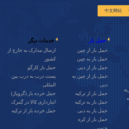
中文网站
0214
حمل بار
خدمات دیگر
حمل بار از چین
ارسال مدارک به خارج از
حمل بار به چین
کشور
حمل بار از دبی
حمل بار کارگو
حمل بار از چین به
پست درب به درب بین
تعلام قیمت
دبی
المللی
یه
حمل بار از ترکیه
حمل خرده بار (گروپاژ)
ه
حمل بار به ترکیه
انبارداری کالا در گمرک
حمل بار به دبی
حمل خرده بار از ترکیه
حمل بار از کره
جنوبی