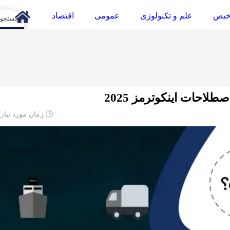
خیص
علم و تکنولوژی
عمومی
اقتصاد
arch
لاحات اینکوترمز 2025
🕒 زمان مورد نیاز