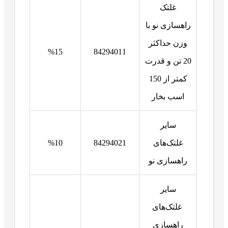
غلتک
راهسازی نو با
وزن حداکثر
%15
84294011
20 تن و قدرت
کمتر از 150
اسب بخار
سایر
غلتک‌های
84294021
%10
راهسازی نو
سایر
غلتک‌های
راهسازی