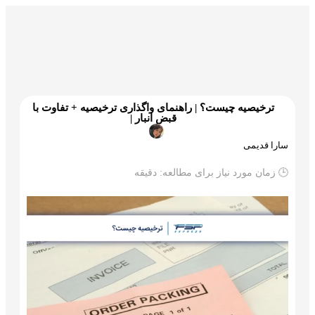
گمرک و ترخیص
تجارت و بازرگانی
علم و تکنولوژی
ترخیصیه چیست؟ | راهنمای واگذاری ترخیصیه + تفاوت با
قبض انبار |
سارا قدیمی
🕒 زمان مورد نیاز برای مطالعه:
دقیقه