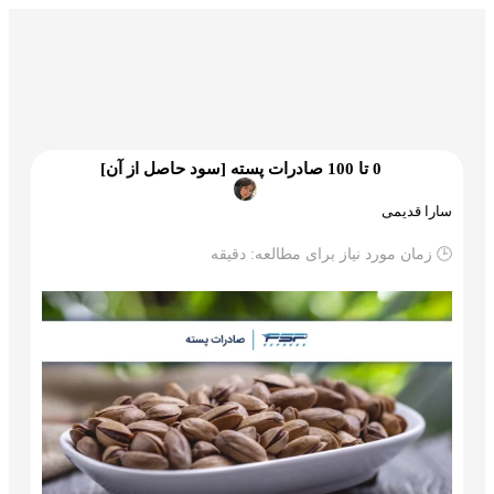
گمرک و ترخیص
تجارت و بازرگانی
علم و تکنولوژی
0 تا 100 صادرات پسته [سود حاصل از آن]
سارا قدیمی
🕒 زمان مورد نیاز برای مطالعه:
دقیقه