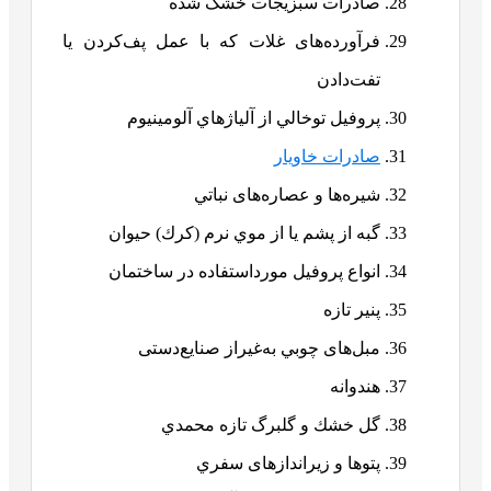
صادرات سبزیجات خشک شده
فرآورده‌های غلات كه با عمل پف‌کردن يا
تفت‌دادن
پروفيل توخالي از آلياژهاي آلومينيوم
صادرات خاویار
شیره‌ها و عصاره‌های نباتي
گبه از پشم يا از موي نرم (كرك) حيوان
انواع پروفيل مورداستفاده در ساختمان
پنیر تازه
مبل‌های چوبي به‌غیراز صنایع‌دستی
هندوانه
گل خشك و گلبرگ تازه محمدي
پتوها و زیراندازهای سفري