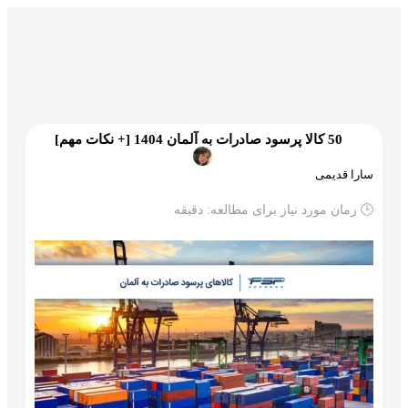
گمرک و ترخیص
تجارت و بازرگانی
علم و تکنولوژی
50 کالا پرسود صادرات به آلمان 1404 [+ نکات مهم]
سارا قدیمی
🕒 زمان مورد نیاز برای مطالعه:
دقیقه