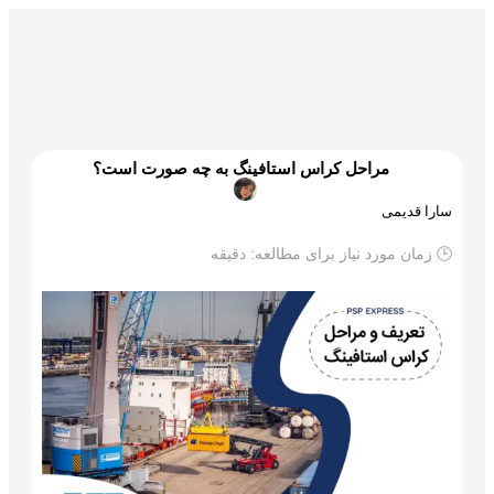
گمرک و ترخیص
تجارت و بازرگانی
علم و تکنولوژی
مراحل کراس استافینگ به چه صورت است؟
سارا قدیمی
🕒 زمان مورد نیاز برای مطالعه:
دقیقه