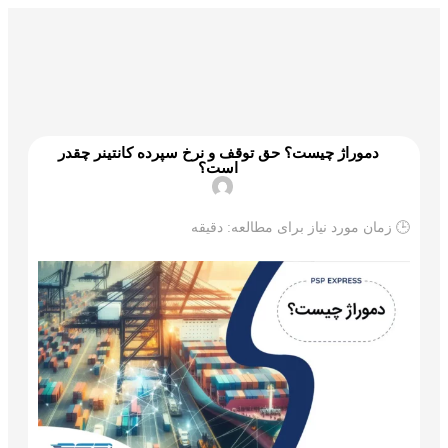
گمرک و ترخیص
تجارت و بازرگانی
علم و تکنولوژی
دموراژ چیست؟ حق توقف و نرخ سپرده کانتینر چقدر
است؟
🕒 زمان مورد نیاز برای مطالعه:
دقیقه