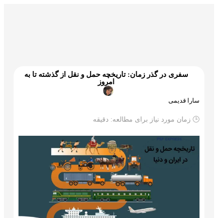
گمرک و ترخیص
تجارت و بازرگانی
علم و تکنولوژی
سفری در گذر زمان: تاریخچه حمل و نقل از گذشته تا به
امروز
سارا قدیمی
🕒 زمان مورد نیاز برای مطالعه:
دقیقه