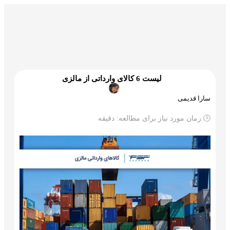
گمرک و ترخیص
تجارت و بازرگانی
علم و تکنولوژی
لیست 6 کالای وارداتی از مالزی
سارا قدیمی
🕒 زمان مورد نیاز برای مطالعه:
دقیقه