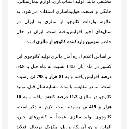
مختلفی مانند: تولید اسباب‌بازی، لوازم بیمارستانی،
خانگی و صنعت هواپیماسازی استفاده می‌شود. به
علاوه، واردات کائوچو از مالزی به ایران در
سال‌های اخیر افزایش‌یافته است. ایران در حال
حاضر
سومین واردکننده کائوچو از مالزی
است.
بر اساس اعلام اداره آمار مالزی تولید کائوچوی این
کشور در ماه آبان 1402 نسبت به ماه قبل با
53.8
درصد
افزایش یافته و به
81 هزار
و
798 تن
رسیده
است. اما در مقایسه با مدت مشابه سال قبل، تولید
کائوچو در مالزی
11.3 درصد
کاهش یافته و به
10
هزار و 419 تن
رسیده است. لازم به ذکر است،
کائوچوی تولید مالزی عمدتاً به کشورهای چین،
آلمان، ایران، آمریکا، برزیل، مکزیک، پرتغال، فنلاند