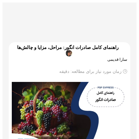
گمرک و ترخیص
تجارت و بازرگانی
علم و تکنولوژی
راهنمای کامل صادرات انگور: مراحل، مزایا و چالش‌ها
سارا قدیمی
🕒 زمان مورد نیاز برای مطالعه:
دقیقه