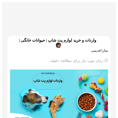
گمرک و ترخیص
تجارت و بازرگانی
علم و تکنولوژی
واردات و خرید لوازم پت شاپ | حیوانات خانگی |
سارا قدیمی
🕒 زمان مورد نیاز برای مطالعه:
دقیقه