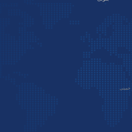
مسیریابی با بلد
ما کجا هستیم
تلفن : 02142281
تلفن : 900 200 91 -021
آدرس : تهران - خیابان شریعتی بعد از پل صدر بن بست
الهیه کوچه دشتی پلاک 7
 خمینی