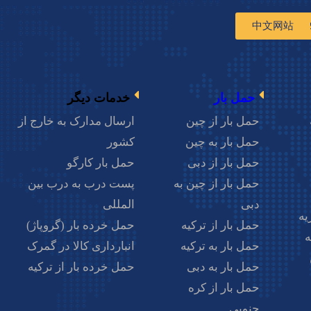
中文网站
0214
حمل بار
خدمات دیگر
حمل بار از چین
ارسال مدارک به خارج از
حمل بار به چین
کشور
زمان حمل و نقل
حمل بار از دبی
حمل بار کارگو
حمل بار از چین به
پست درب به درب بین
دبی
المللی
یه
حمل بار از ترکیه
حمل خرده بار (گروپاژ)
ه
حمل بار به ترکیه
انبارداری کالا در گمرک
حمل بار به دبی
حمل خرده بار از ترکیه
حمل بار از کره
جنوبی