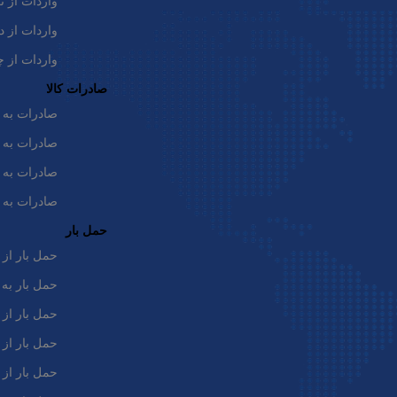
واردات از ت
حمل هوایی کالا تا ترخیص و تحویل مرسولات با حداکثر
واردات از د
سرعت و بهترین کیفیت به انجام می‌رساند.
واردات از چ
لینک‌های مفید
صادرات کالا
صفحه اصلی
صادرات به 
وبلاگ
صادرات به ت
ارتباط با ما
صادرات به 
درباره ما
صادرات به 
فرم ثبت شکایت
حمل بار
پرتال شرکت پی اس پی
حمل بار از 
حمل بار به
ما کجا هستیم
مسیریابی با بلد
حمل بار از 
حمل بار از 
حمل بار از 
تلفن : 02142281