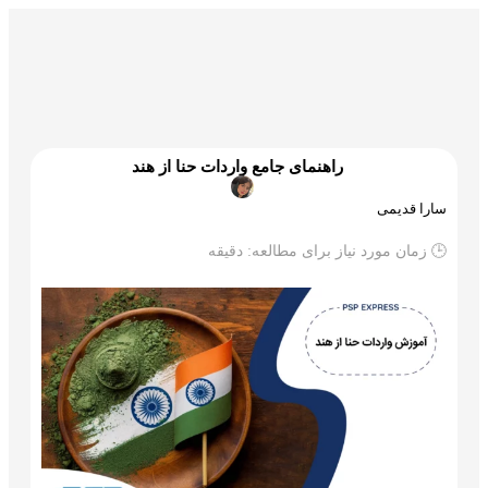
گمرک و ترخیص
تجارت و بازرگانی
علم و تکنولوژی
راهنمای جامع واردات حنا از هند
سارا قدیمی
🕒 زمان مورد نیاز برای مطالعه:
دقیقه