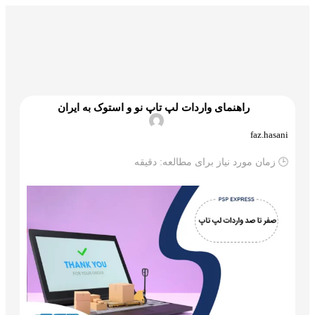
گمرک و ترخیص
تجارت و بازرگانی
علم و تکنولوژی
راهنمای واردات لپ تاپ نو و استوک به ایران
faz.hasani
🕒 زمان مورد نیاز برای مطالعه:
دقیقه