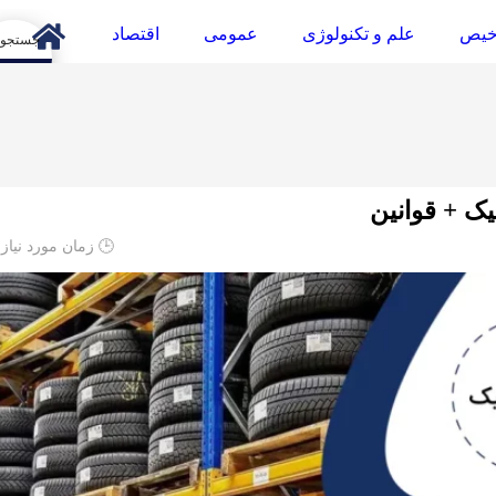
خیص
علم و تکنولوژی
عمومی
اقتصاد
arch
یک + قوانین
🕒 زمان مورد نیاز