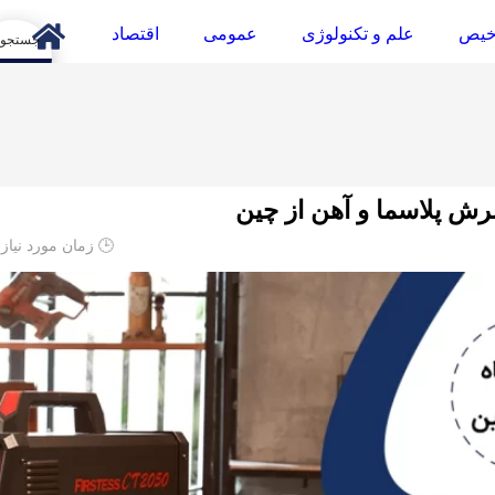
خیص
علم و تکنولوژی
عمومی
اقتصاد
arch
رش پلاسما و آهن از چین
🕒 زمان مورد نیاز