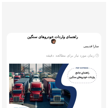
گمرک و ترخیص
تجارت و بازرگانی
علم و تکنولوژی
راهنمای واردات خودروهای سنگین
سارا قدیمی
🕒 زمان مورد نیاز برای مطالعه:
دقیقه