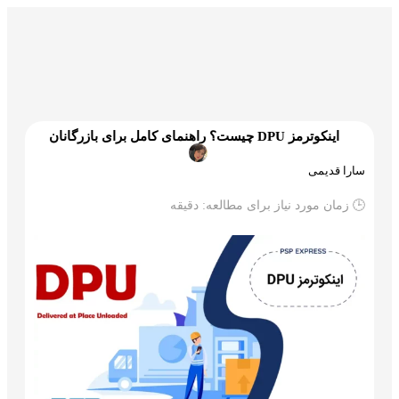
گمرک و ترخیص
تجارت و بازرگانی
علم و تکنولوژی
اینکوترمز DPU چیست؟ راهنمای کامل برای بازرگانان
سارا قدیمی
🕒 زمان مورد نیاز برای مطالعه:
دقیقه