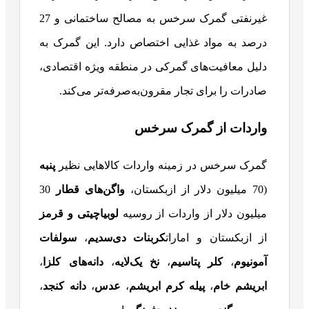
غیرنفتی گمرک سرخس به مصالح ساختمانی و 27
درصد به مواد غذایی اختصاص دارد. این گمرک به
دلیل معافیت‌های گمرکی در منطقه ویژه اقتصادی،
صادرات را برای تجار مقرون‌به‌صرفه‌تر می‌کند.
واردات از گمرک سرخس
گمرک سرخس در زمینه واردات کالاهایی نظیر
پنبه
(70 میلیون دلار از ازبکستان،
واگن‌های قطار
30
میلیون دلار از واردات از روسیه
لوبیاچیتی و قرمز
از ازبکستان و امارات
کربنات دی‌سدیم
،
سولفات
آمونیوم
،
کلر پتاسیم
،
نخ یک‌لایه
،
دانه‌های کلزا
،
ابریشم خام
،
پیله کرم ابریشم
،
عدس
،
دانه کنجد
،