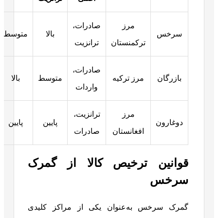
مرز
صادرات،
سرخس
بالا
متوسط
ترکمنستان
ترانزیت
صادرات،
بازرگان
مرز ترکیه
متوسط
بالا
واردات
مرز
ترانزیت،
دوغارون
پایین
پایین
افغانستان
صادرات
قوانین ترخیص کالا از گمرک
سرخس
گمرک سرخس به‌عنوان یکی از مراکز کلیدی