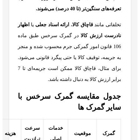
تعرفه‌های سنگین‌تر (تا 40 درصد) می‌شوند.
تخلفاتی مانند
قاچاق کالا
،
ارائه اسناد جعلی
یا
اظهار
نادرست ارزش کالا
در گمرک سرخس طبق ماده
106 قانون امور گمرکی جرم محسوب شده و منجر
به جریمه، توقیف کالا یا حتی پیگرد قانونی می‌شود.
برای مثال، قاچاق کالا ممکن است جریمه‌ای تا 7
برابر ارزش کالا به دنبال داشته باشد.
جدول مقایسه گمرک سرخس با
سایر گمرک‌ ها
خدمات
سرعت
گمرک
موقعیت
هزینه
اصلی
ترانزیت