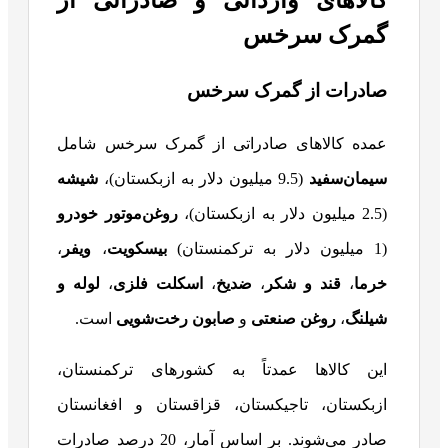
گمرک سرخس
صادرات از گمرک سرخس
عمده کالاهای صادراتی از گمرک سرخس شامل
سیمان‌سفید
(9.5 میلیون دلار به ازبکستان)،
شیشه
(2.5 میلیون دلار به ازبکستان)،
روغن‌موتور خودرو
(1 میلیون دلار به ترکمنستان)
بیسکویت
،
ویفر
،
خرما
،
قند و شکر
،
ضدیخ
،
اسکلت فلزی
،
لوله و
شیلنگ
،
روغن صنعتی
و
صابون رخت‌شویی
است.
این کالاها عمدتاً به کشورهای ترکمنستان،
ازبکستان، تاجیکستان، قزاقستان و افغانستان
صادر می‌شوند. بر اساس آمار، 20 درصد صادرات