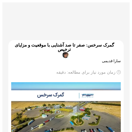
گمرک و ترخیص
تجارت و بازرگانی
علم و تکنولوژی
گمرک سرخس: صفر تا صد آشنایی با موقعیت و مزایای
ترخیص
سارا قدیمی
🕒 زمان مورد نیاز برای مطالعه:
دقیقه