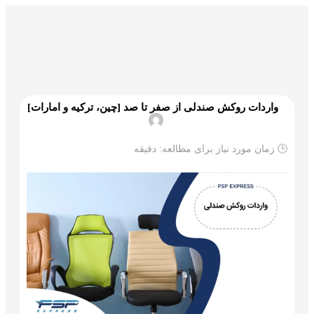
گمرک و ترخیص
تجارت و بازرگانی
علم و تکنولوژی
واردات روکش صندلی از صفر تا صد [چین، ترکیه و امارات]
🕒 زمان مورد نیاز برای مطالعه:
دقیقه