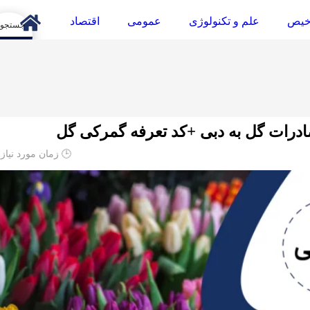
خیص
علم و تکنولوژی
عمومی
اقتصاد
arch
درات گل به دبی +کد تعرفه گمرکی گل
🕒 زمان مورد نیاز