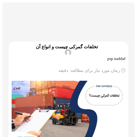
گمرک و ترخیص
تجارت و بازرگانی
علم و تکنولوژی
تخلفات گمرکی چیست و انواع آن
psp naddaf
🕒 زمان مورد نیاز برای مطالعه:
دقیقه