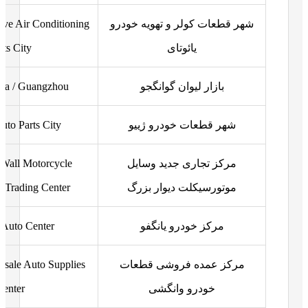
شهر قطعات کولر و تهویه خودرو
ive Air Conditioning
یائوتای
rts City
بازار لیوان گوانگجو
aza / Guangzhou
شهر قطعات خودرو ژییو
uto Parts City
مرکز تجاری جدید وسایل
Wall Motorcycle
موتورسیکلت دیوار بزرگ
s Trading Center
مرکز خودرو یانگفو
 Auto Center
مرکز عمده فروشی قطعات
sale Auto Supplies
خودرو وانگشی
Center