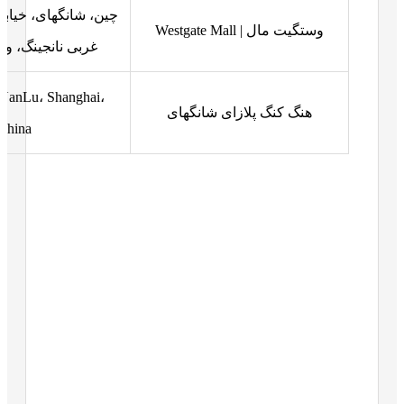
وستگیت مال | Westgate Mall
غربی نانجینگ، و
NanLu، Shanghai،
هنگ کنگ پلازای شانگهای
China