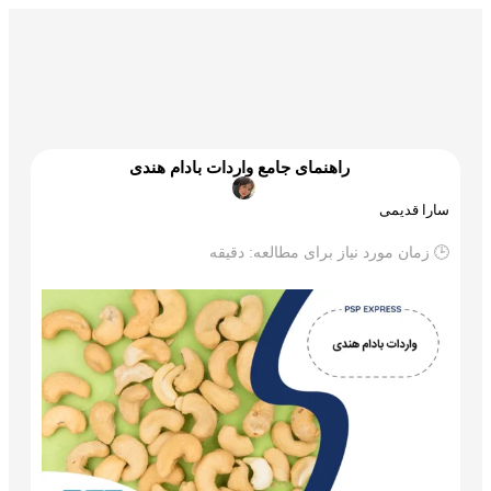
گمرک و ترخیص
تجارت و بازرگانی
علم و تکنولوژی
راهنمای جامع واردات بادام هندی
سارا قدیمی
🕒 زمان مورد نیاز برای مطالعه:
دقیقه