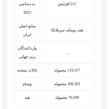
21٪ افزایش
به دسامبر
2023
منابع اصلی
هند، ویتنام، سریلانکا
ایران
واردکنندگان
_
برتر جهانی
133,517 محموله
ایالات متحده
109,263 محموله
ویتنام
70,599 محموله
هند