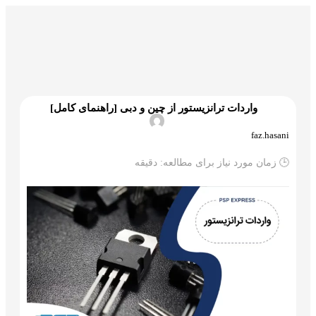
گمرک و ترخیص
تجارت و بازرگانی
علم و تکنولوژی
واردات ترانزیستور از چین و دبی [راهنمای کامل]
faz.hasani
🕒 زمان مورد نیاز برای مطالعه:
دقیقه