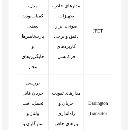
مدارهای خاص،
مدل،
تجهیزات
کمیاب‌بودن
صوتی، ابزار
بعضی
JFET
دقیق و برخی
پارت‌نامبرها
کاربردهای
و
فرکانسی
جایگزین‌های
مجاز
بررسی
مدارهای تقویت
جریان قابل
Darlington
جریان و
تحمل، افت
Transistor
راه‌اندازی
ولتاژ و
بارهای خاص
سازگاری با