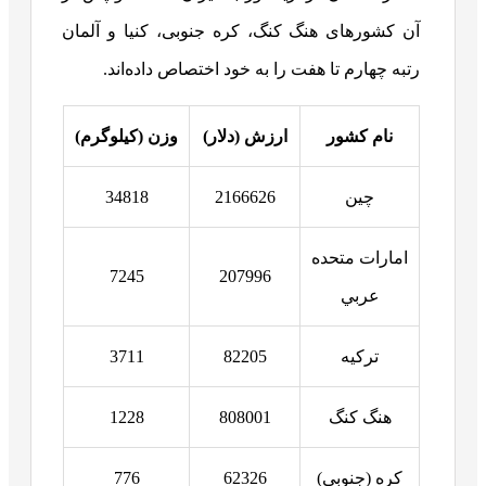
آن کشورهای هنگ کنگ، کره جنوبی، کنیا و آلمان
رتبه چهارم تا هفت را به خود اختصاص داده‌اند.
نام کشور
ارزش (دلار)
وزن (کیلوگرم)
چين
2166626
34818
امارات متحده
7245
207996
عربي
ترکيه
82205
3711
هنگ کنگ
808001
1228
کره (جنوبي)
62326
776