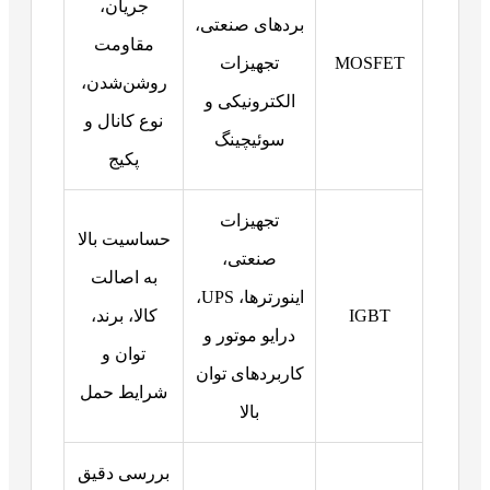
جریان،
بردهای صنعتی،
مقاومت
MOSFET
تجهیزات
روشن‌شدن،
الکترونیکی و
نوع کانال و
سوئیچینگ
پکیج
تجهیزات
حساسیت بالا
صنعتی،
به اصالت
اینورترها، UPS،
IGBT
کالا، برند،
درایو موتور و
توان و
کاربردهای توان
شرایط حمل
بالا
بررسی دقیق