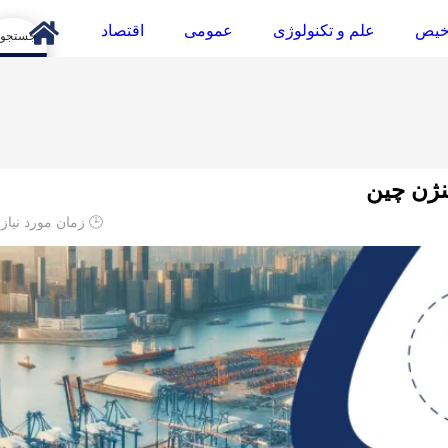
خیص
علم و تکنولوژی
عمومی
اقتصاد
arch
شنژن چین
🕒 زمان مورد نیاز