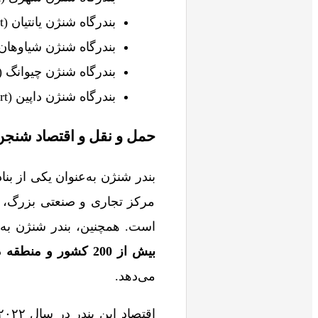
بندرگاه شنژن یانتیان (Shenzhen Yantian Port)
بندرگاه شنژن شیاوهان (nzhen Xiaohongshan Port
بندرگاه شنژن چیوانگ (Shenzhen Chiwan Port)
بندرگاه شنژن داپین (Shenzhen Dapeng Port)
حمل و نقل و اقتصاد شنجن
بندر شنژن به‌عنوان یکی از بن
مرکز تجاری و صنعتی بزرگ، ا
است. همچنین، بندر شنژن به ع
بیش از 200 کشور و منطقه
د
می‌دهد.
اقتصاد این بندر در سال ۲۰۲۲ به شکلی سریع و باکیفیت رشد کرده است و تولید ناخالص داخلی آن