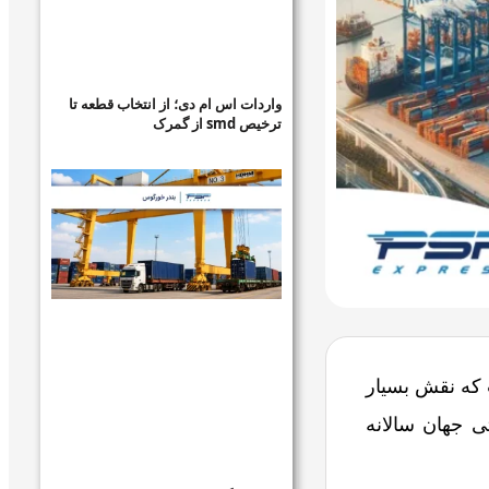
واردات اس ام دی؛ از انتخاب قطعه تا
ترخیص smd از گمرک
است که نقش بسیار
ی جهان سالانه