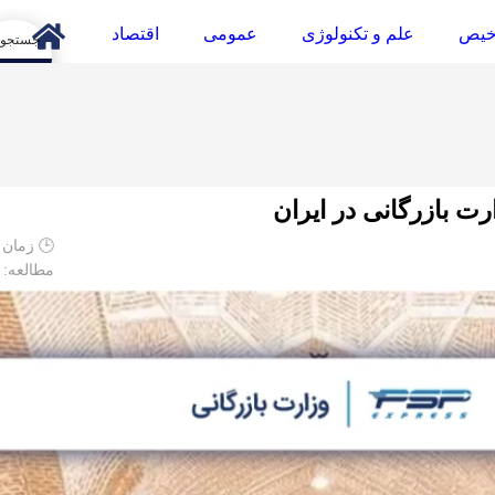
خیص
علم و تکنولوژی
عمومی
اقتصاد
arch
ت بازرگانی در ایران
🕒 زمان م
مطالعه: