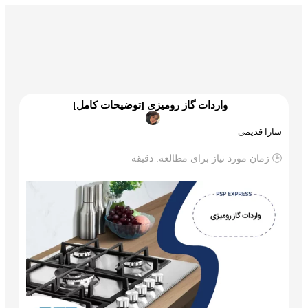
گمرک و ترخیص
تجارت و بازرگانی
علم و تکنولوژی
واردات گاز رومیزی [توضیحات کامل]
سارا قدیمی
🕒 زمان مورد نیاز برای مطالعه:
دقیقه