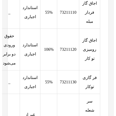
اجاق گاز
استاندارد
فردار
73211110
55%
_
اجباری
مبله
حقوق
اجاق گاز
استاندارد
ورودی
رومیزی
73211120
106%
اجباری
دو برابر
تو کار
می‌شود
فر گازی
استاندارد
_
55%
73211130
توکار
اجباری
سر
شعله
غیر از