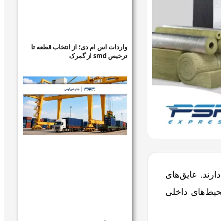
واردات اس ام دی؛ از انتخاب قطعه تا
ترخیص smd از گمرک
رند. عایق‌های
یط‌های داخلی