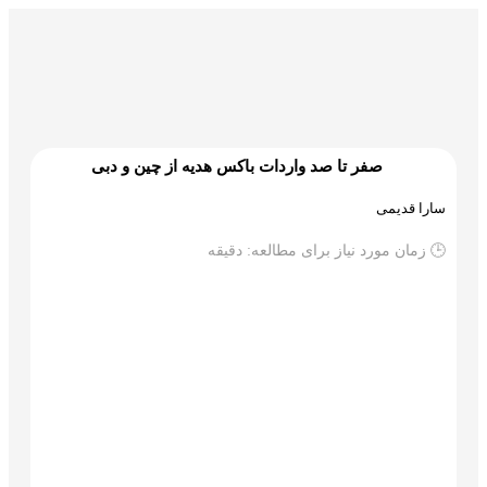
گمرک و ترخیص
تجارت و بازرگانی
علم و تکنولوژی
صفر تا صد واردات باکس هدیه از چین و دبی
سارا قدیمی
🕒 زمان مورد نیاز برای مطالعه:
دقیقه