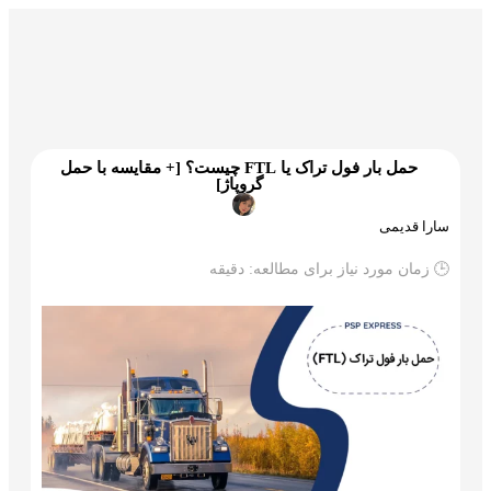
گمرک و ترخیص
تجارت و بازرگانی
علم و تکنولوژی
حمل بار فول تراک یا FTL چیست؟ [+ مقایسه با حمل
گروپاژ]
سارا قدیمی
🕒 زمان مورد نیاز برای مطالعه:
دقیقه