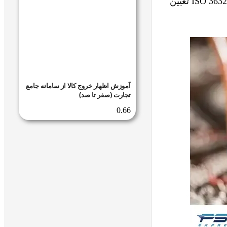
زعفران اعمال می‌شود. استاندارد کیفیت زعفران در ایران و جهان بر اساس دستورالعمل ISO 3632-1 تعیین
آموزش اظهار خروج کالا از سامانه جامع
تجارت (صفر تا صد)