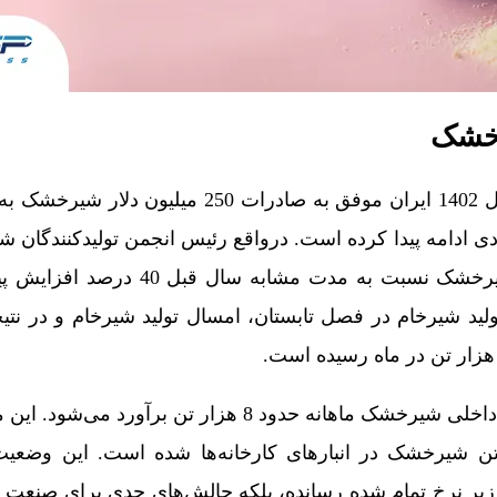
رخشک
براساس آخرین آمارها، در سال 1402 ایران موفق به صادرات 250
ل 1403 نیز تاحدودی ادامه پیدا کرده است. درواقع رئیس انجمن تولیدکنند
امسال اعلام کرد که تولید شیرخشک نسبت به مدت مشا
ید شیرخام در فصل تابستان، امسال تولید شیرخام و در نت
این در حالی است که مصرف داخلی شیرخشک ماهانه حدود 8 هزار تن برآ
ت بیش از 60 هزار تن شیرخشک در انبارهای کارخانه‌ها شده است. این وض
یر نرخ تمام شده رسانده، بلکه چالش‌های جدی برای صنعت