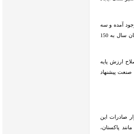
ت شیرخشک به وجود آمده و سه
ماهه اول سال 1403، 10 هزار تن شیرخشک صادر شده است که مسئولین امیدوارند تا پایان سال به 150
اح ارزش پایه
 صنعت پیشنهاد
ار صادرات این
نند پاکستان،