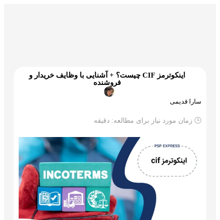
گمرک و ترخیص
تجارت و بازرگانی
علم و تکنولوژی
اینکوترمز CIF چیست؟ + آشنایی با وظایف خریدار و
فروشنده
سارا قدیمی
🕒 زمان مورد نیاز برای مطالعه:
دقیقه