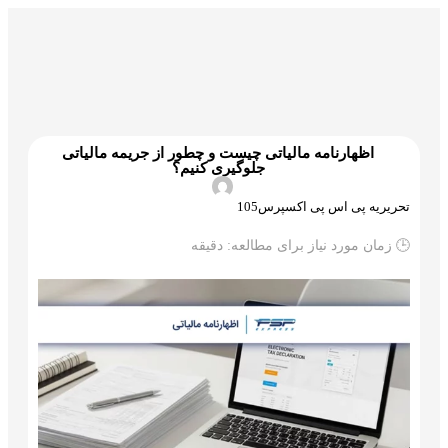
گمرک و ترخیص
تجارت و بازرگانی
علم و تکنولوژی
اظهارنامه مالیاتی چیست و چطور از جریمه مالیاتی
جلوگیری کنیم؟
تحریریه پی اس پی اکسپرس105
🕒 زمان مورد نیاز برای مطالعه:
دقیقه