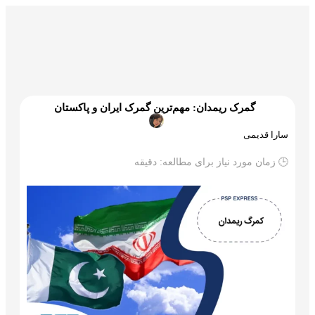
گمرک و ترخیص
تجارت و بازرگانی
علم و تکنولوژی
گمرک ریمدان: مهم‌ترین گمرک ایران و پاکستان
سارا قدیمی
🕒 زمان مورد نیاز برای مطالعه:
دقیقه