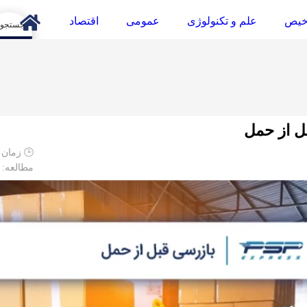
خیص
علم و تکنولوژی
عمومی
اقتصاد
arch
بل از حمل
🕒 زمان م
مطالعه: