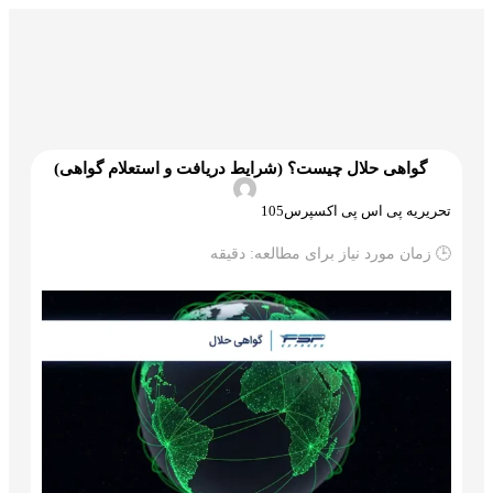
گمرک و ترخیص
تجارت و بازرگانی
علم و تکنولوژی
گواهی حلال چیست؟ (شرایط دریافت و استعلام گواهی)
تحریریه پی اس پی اکسپرس105
🕒 زمان مورد نیاز برای مطالعه:
دقیقه