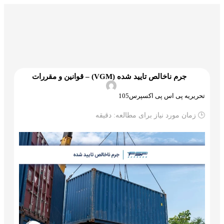
گمرک و ترخیص
تجارت و بازرگانی
علم و تکنولوژی
جرم ناخالص تایید شده (VGM) – قوانین و مقررات
تحریریه پی اس پی اکسپرس105
🕒 زمان مورد نیاز برای مطالعه:
دقیقه