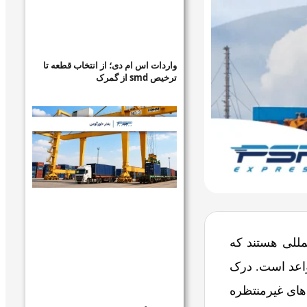
واردات اس ام دی؛ از انتخاب قطعه تا
ترخیص smd از گمرک
مللی هستند که
 تعریف می‌کنند. قاعده EXW یکی از آن قواعد است. درک
های غیرمنتظره