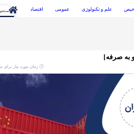
خیص
علم و تکنولوژی
عمومی
اقتصاد
arch
و به صرفه]
🕒 زمان مورد نیاز برای م