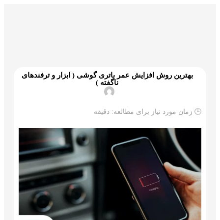
گمرک و ترخیص
تجارت و بازرگانی
علم و تکنولوژی
بهترین روش افزایش عمر باتری گوشی ( ابزار و ترفندهای
ناگفته )
🕒 زمان مورد نیاز برای مطالعه:
دقیقه