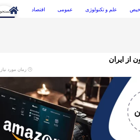
خیص
علم و تکنولوژی
عمومی
اقتصاد
arch
 از ایران
🕒 زمان مورد نیاز