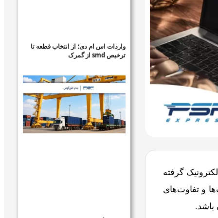
واردات اس ام دی؛ از انتخاب قطعه تا
ترخیص smd از گمرک
کترونیک گرفته
ها و تفاوت‌های
 باشد.