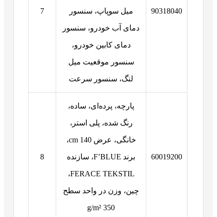
90318040
میل سوپاپ، سنسور
7
دمای آب خودرو، سنسور
دمای کابین خودرو،
سنسور موقعیت میل
لنگ، سنسور سرعت
پارچه، پرده‌ای، ساده،
رنگ شده، پلی استر،
خانگی، عرض 140 cm،
60019200
برند F’BLUE، سازنده
8
FERACE TEKSTIL،
چین، وزن در واحد سطح
350 g/m²