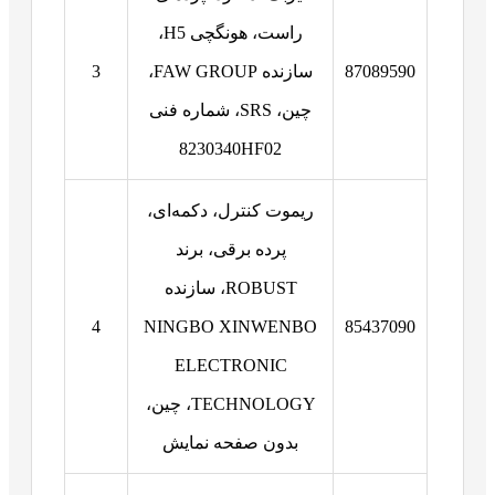
راست، هونگچی H5،
87089590
سازنده FAW GROUP،
3
چین، SRS، شماره فنی
8230340HF02
ریموت کنترل، دکمه‌ای،
پرده برقی، برند
ROBUST، سازنده
4
NINGBO XINWENBO
85437090
ELECTRONIC
TECHNOLOGY، چین،
بدون صفحه نمایش