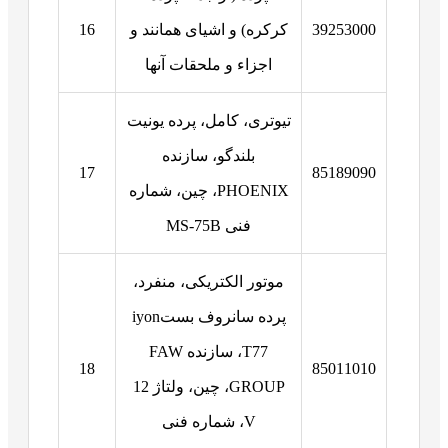
39253000
کرکره) و اشیای همانند و
16
اجزاء و ملحقات آنها
تیوتری، کامل، پرده یونیت
بلندگو، سازنده
17
85189090
PHOENIX، چین، شماره
فنی MS-75B
موتور الکتریکی، منفرد،
پرده سانروف بستiyon
T77، سازنده FAW
18
85011010
GROUP، چین، ولتاژ 12
V، شماره فنی