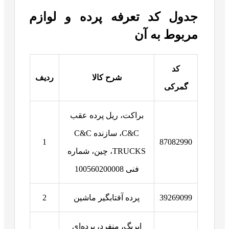
جدول کد تعرفه پرده و لوازم
مربوط به آن
کد
شرح کالا
ردیف
گمرکی
براکت، ریل پرده عقب
C&C، سازنده C&C
1
87082990
TRUCKS، چین، شماره
فنی 100560200008
39269099
پرده آفتابگیر ماشین
2
ایربگ، منفرد، پرده‌ای