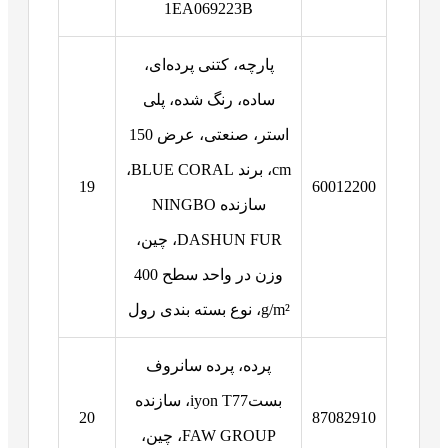
1EA069223B
پارچه، کتنی پرده‌ای،
ساده، رنگ شده، پلی
استر، صنعتی، عرض 150
cm، برند BLUE CORAL،
19
60012200
سازنده NINGBO
DASHUN FUR، چین،
وزن در واحد سطح 400
g/m²، نوع بسته بندی رول
پرده، پرده سانروف
بستiyon T77، سازنده
20
87082910
FAW GROUP، چین،