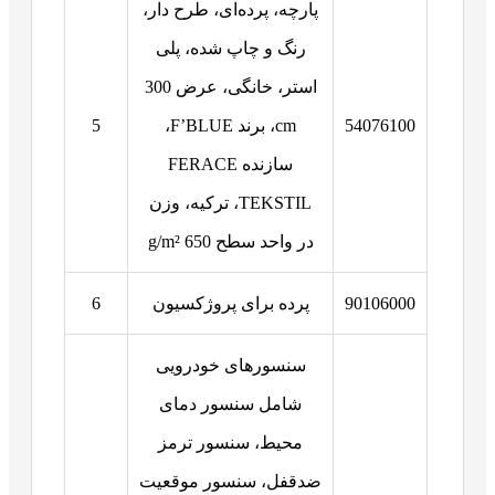
پارچه، پرده‌ای، طرح دار،
رنگ و چاپ شده، پلی
استر، خانگی، عرض 300
54076100
cm، برند F’BLUE،
5
سازنده FERACE
TEKSTIL، ترکیه، وزن
در واحد سطح 650 g/m²
90106000
پرده برای پروژکسیون
6
سنسورهای خودرویی
شامل سنسور دمای
محیط، سنسور ترمز
ضدقفل، سنسور موقعیت