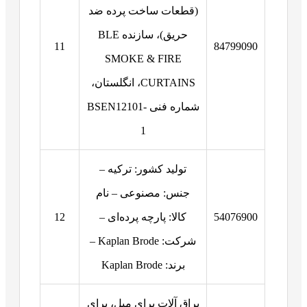
(قطعات ساخت پرده ضد
حریق)، سازنده BLE
11
84799090
SMOKE & FIRE
CURTAINS، انگلستان،
شماره فنی BSEN12101-
1
تولید کشور: ترکیه –
جنس: مصنوعی – نام
54076900
کالا: پارچه پرده‌ای –
12
شرکت: Kaplan Brode –
برند: Kaplan Brode
یراق آلات برای مبل، برای