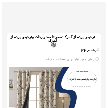
گمرک و ترخیص
تجارت و بازرگانی
علم و تکنولوژی
ترخیص پرده از گمرک:صفر تا صد واردات وترخیص پرده از
گمرک
کارشناس psp
🕒 زمان مورد نیاز برای مطالعه:
دقیقه