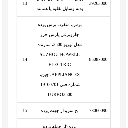
13
39263000
بدنه وسایل نقلیه یا همانند
برس، منفرد، برس پرده
جاروبرقی پارس خزر
مدل توربو 2500، سازنده
SUZHOU HOWELL
14
85087000
ELECTRIC
APPLIANCES، چین،
شماره فنی 19100701-
TURBO2500
78060090
نخ سربدار جهت پرده
15
پرده (از جمله پرده